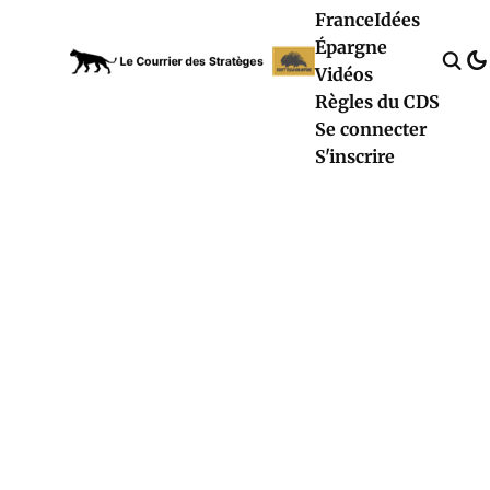
France
Idées
Épargne
Vidéos
Règles du CDS
Se connecter
S'inscrire