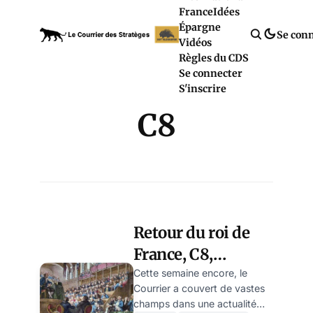
France
Idées
Épargne
Se con
Vidéos
Règles du CDS
Se connecter
S'inscrire
C8
Retour du roi de
France, C8,
assurance-vie : la
Cette semaine encore, le
Courrier a couvert de vastes
semaine vidéo du
champs dans une actualité