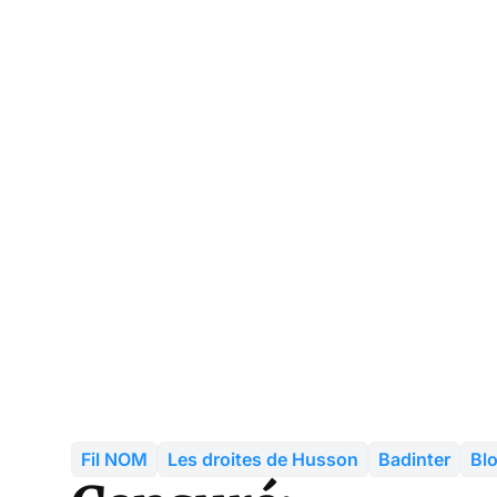
Fil NOM
Les droites de Husson
Badinter
Blo