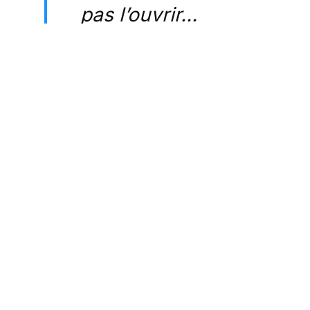
pas l’ouvrir…
Un élève brillant et
courageux vu les
circonstances et la
pression énorme…
pic.twitter.com/YSarsZq
— Maya M. 🇵🇸🕊️
💉💉💉💉💉💉💉💉💉
💉➡️💀