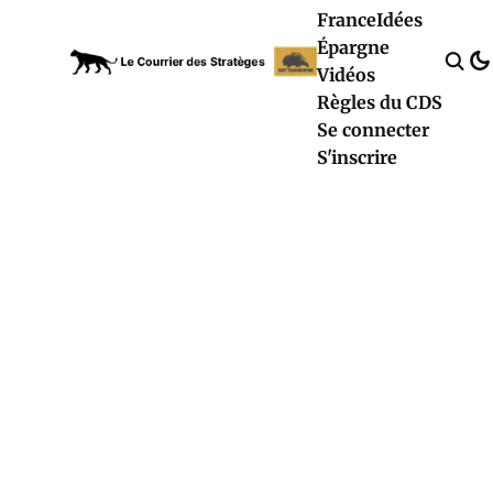
France
Idées
Épargne
Vidéos
Règles du CDS
Se connecter
S'inscrire