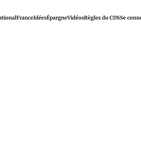
ational
France
Idées
Épargne
Vidéos
Règles du CDS
Se conn