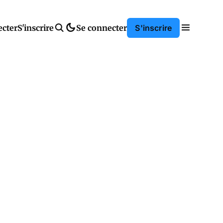
ecter
S'inscrire
Se connecter
S'inscrire