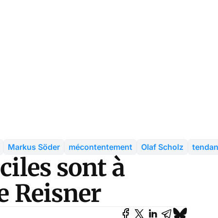
Markus Söder
mécontentement
Olaf Scholz
tenda
ciles sont à
ke Reisner