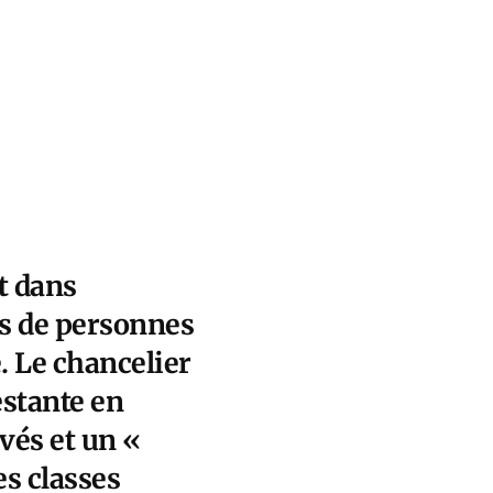
t dans
rs de personnes
. Le chancelier
testante en
evés et un «
es classes