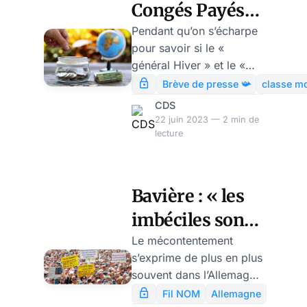
Congés Payés
sauvera-t-il la
Pendant qu’on s’écharpe
pour savoir si le «
mise de Macron
général Hiver » et le «
? par Modeste
colonel Dégel » roulent
Brève de presse 📯
classe m
pour Poutine et/ou
Schwartz
CDS
Zelenski, la Macronie,
22 juin 2023 — 2 min de
elle, compte bien sur les
lecture
sacro-saintes vacances
pour entériner la réussite
du viol sadique en
Bavière : « les
réunion (« réforme des
imbéciles sont
retraites ») de ce
printemps.
à Berlin ! », par
Le mécontentement
s’exprime de plus en plus
Ulrike Reisner
souvent dans l’Allemagne
d’habitude si sage. En
Fil NOM
Allemagne