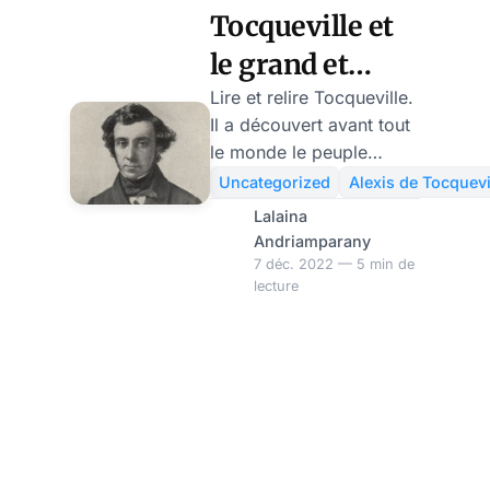
Tocqueville et
le grand et
coûteux
Lire et relire Tocqueville.
Il a découvert avant tout
avènement de
le monde le peuple
la classe
nouveau de Macron.
Uncategorized
Alexis de Tocquevi
C’est un peuple conforté,
moyenne en
Lalaina
étatisé, subventionné,
Andriamparany
France, par
mais aussi socialiste,
7 déc. 2022 — 5 min de
Nicolas Bonnal
lecture
européen, belliqueux et
progressiste en diable.
Tocqueville comme
Cournot sait que plus
rien de grand ne nous
attend après 1789.
révolutions En 1848 il
assiste écœuré et même