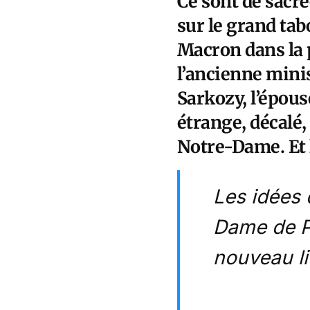
Ce sont de sacré
sur le grand tabo
Macron dans la p
l’ancienne minis
Sarkozy, l’épou
étrange, décalé,
Notre-Dame. Et l
Les idées 
Dame de P
nouveau li