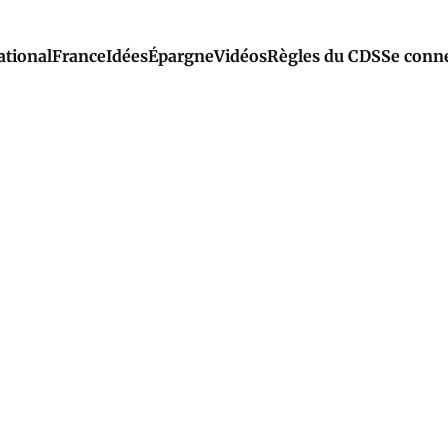
ational
France
Idées
Épargne
Vidéos
Règles du CDS
Se conn