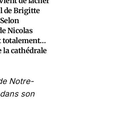
vient de lâcher
l de Brigitte
 Selon
de Nicolas
et totalement…
 la cathédrale
de Notre-
 dans son