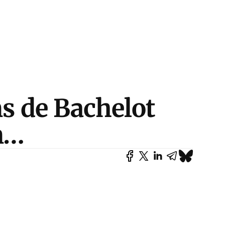
ns de Bachelot
n…