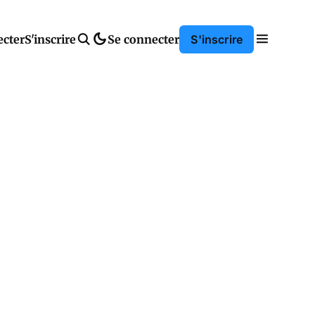
ecter
S'inscrire
Se connecter
S'inscrire