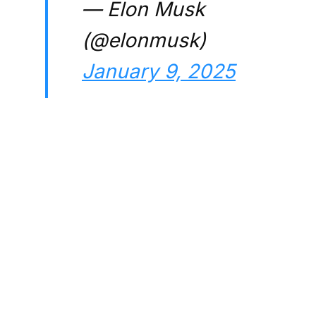
— Elon Musk
(@elonmusk)
January 9, 2025
Un peu plus de deux millions de
personnes ont suivi l’Espace X
entre Elon Musk et Alice Weidel,
la co-présidente de l’AfD. Ce
n’est sans doute pas un record
mais l’impact est malgré tout
énorme pour la vie politique
allemande.
Les deux