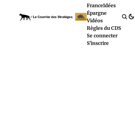
France
Idées
Épargne
Vidéos
Règles du CDS
Se connecter
S'inscrire