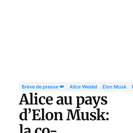
Brève de presse 📯
Alice Weidel
Elon Musk
Alice au pays
d’Elon Musk:
la co-