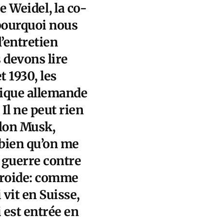
ce Weidel
, la co-
 pourquoi nous
l’entretien
 devons lire
t 1930, les
tique allemande
 Il ne peut rien
Elon Musk,
 bien qu’on me
a guerre contre
 froide: comme
vit en Suisse,
 est entrée en