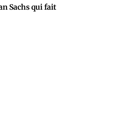
n Sachs qui fait
qui ne décline
otion.
tag ab 19
n Musk und
, the
l go live on