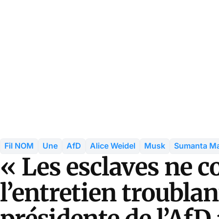
Fil NOM
Une
AfD
Alice Weidel
Musk
Sumanta Ma
« Les esclaves ne c
l’entretien troublan
présidente de l’AfD