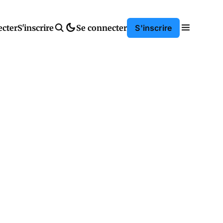
ecter
S'inscrire
Se connecter
S'inscrire