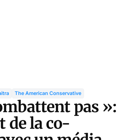
itra
The American Conservative
ombattent pas »:
t de la co-
 avec un média