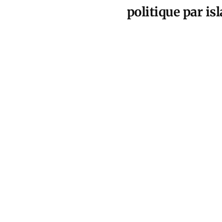
politique par i
du populisme, d’
pas l’offre emp
Morgen is
Uhr finde
mir auf X s
Only 1 day
announced
X.
pic.twi