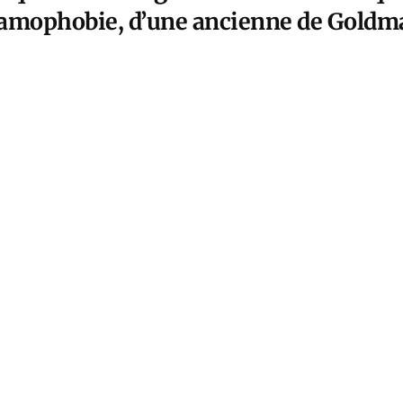
slamophobie, d’une ancienne de Goldma
une patriote sans doute sincère mais 
oisonnée d’Elon Musk de faire sa prom
t es soweit! Am morgigen Donners
t der angekündigte Space mit Elo
tatt.
 to go: On January 9th at 1pm EST
 Space with Elon Musk and me wil
tter.com/ax0QyPno4u