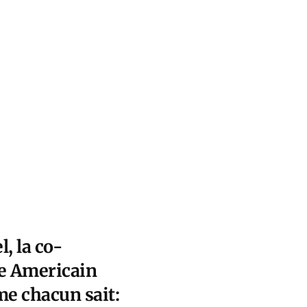
l, la co-
he Americain
me chacun sait: