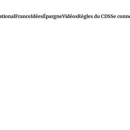
ational
France
Idées
Épargne
Vidéos
Règles du CDS
Se conn