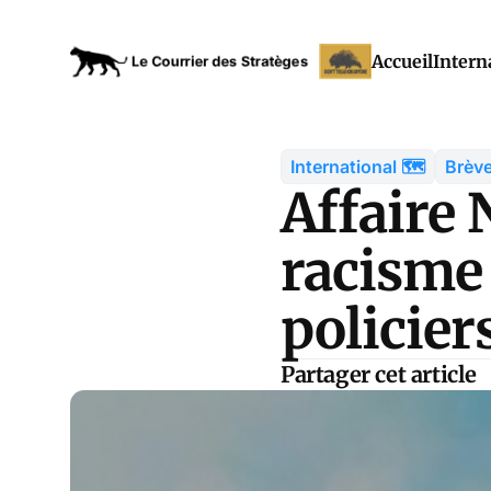
Accueil
Intern
International 🗺️
Brève
Affaire 
racisme 
policier
Partager cet article