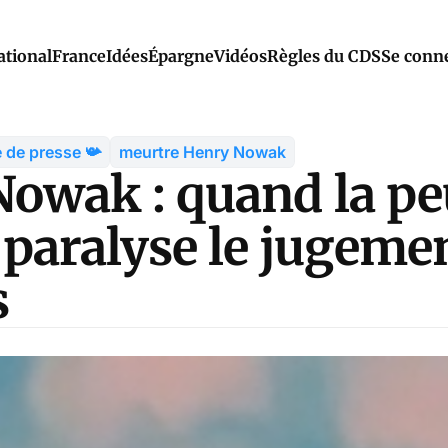
ational
France
Idées
Épargne
Vidéos
Règles du CDS
Se conn
 de presse 📯
meurtre Henry Nowak
Nowak : quand la pe
paralyse le jugeme
s