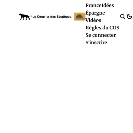
France
Idées
Épargne
Vidéos
Règles du CDS
Se connecter
S'inscrire