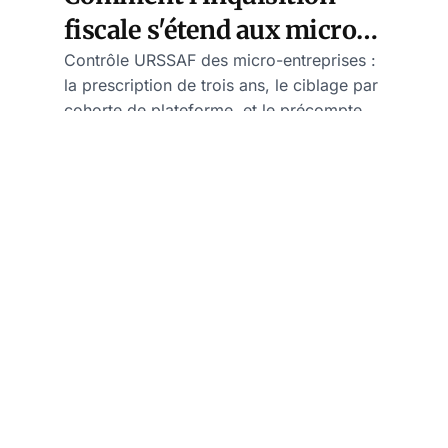
fiscale s'étend aux micro-
entrepreneurs
Contrôle URSSAF des micro-entreprises :
la prescription de trois ans, le ciblage par
cohorte de plateforme, et le précompte
obligatoire au 1er janvier 2027.
France ⚜️
Analyse 🧠
Rédaction
7 août 2026 — 13 min de lecture
État d'alerte de sécurité