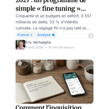
2027 : un programme de
d'épisodes, dont l'anal
simple « fine tuning »
socio-économique
Cinquante et un budgets en déficit, 3 551
milliards de dette, 53 % d'intérêts
suffira-t-il à relever la
cumulés. Le réglage fin n'a pas raté la
France ?
trajectoire française : il est la trajectoire.
France ⚜️
Analyse 🧠
Éric Verhaeghe
7 août 2026 — 16 min de lecture
Comment l'inquisition