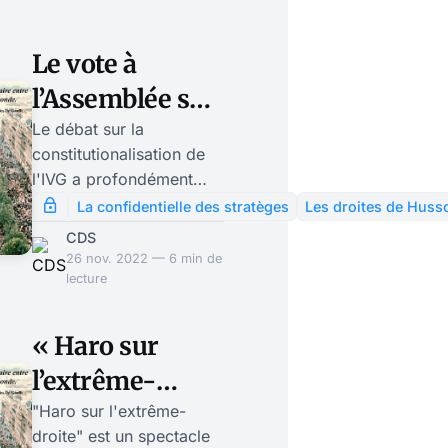
Le vote à
l’Assemblée sur
la
Le débat sur la
constitutionalisation de
constitutionalisation
l'IVG a profondément
de l’IVG a divisé
divisé les partis de
La confidentielle des stratèges
Les droites de Huss
droite, Rassemblement
les partis de
CDS
National et Républicains
26 nov. 2022 — 6 min de
droite
à l'Assemblée. Emmanuel
lecture
Macron peut se réjouir: il
a une fois de plus montré
« Haro sur
qu'il n'avait pas
l’extrême-
d'adversaire
idéologiquement
droite »: cette
"Haro sur l'extrême-
constitué; il a divisé les
droite" est un spectacle