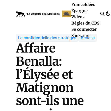
France
Idées
Épargne
Vidéos
Règles du CDS
Se connecter
S'inscrire
La confidentielle des stratèges
Benalla
Affaire
Benalla:
l’Élysée et
Matignon
sont-ils une