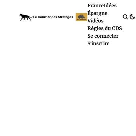
France
Idées
Épargne
Vidéos
Règles du CDS
Se connecter
S'inscrire