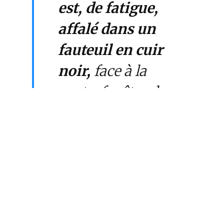
est, de fatigue,
affalé dans un
fauteuil en cuir
noir,
face à la
porte-fenêtre de
son bureau qui
donne sur les
jardins »
, écrivent
Romain Gubert et
Saïd Mahrane.