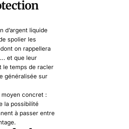
otection
n d’argent liquide
de spolier les
 dont on rappellera
…. et que leur
 le temps de racler
ce généralisée sur
n moyen concret :
 la possibilité
nnent à passer entre
ntage.