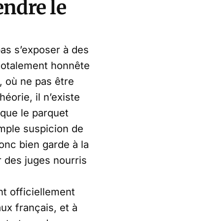
ndre le
as s’exposer à des
 totalement honnête
l, où ne pas être
éorie, il n’existe
 que le parquet
imple suspicion de
onc bien garde à la
r des juges nourris
t officiellement
x français, et à