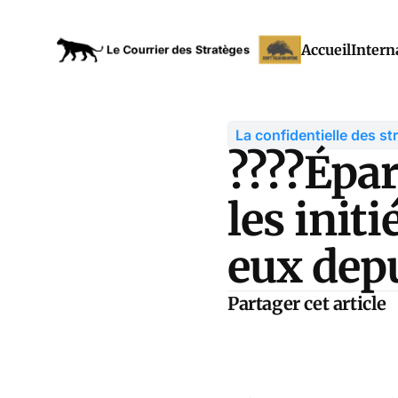
Accueil
Intern
La confidentielle des st
????Épa
les init
eux dep
Partager cet article