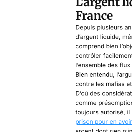
L’argent l
France
Depuis plusieurs an
d’argent liquide, m
comprend bien l’obj
contrôler facilement
l’ensemble des flux
Bien entendu, l’argu
contre les mafias et
D’où des considéra
comme présomption l
toujours autorisé, i
prison pour en avoi
argent dont rien n’i