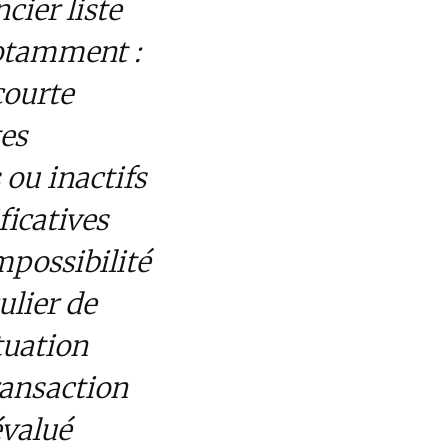
cier liste
 notamment :
courte
es
 ou inactifs
ficatives
mpossibilité
ulier de
tuation
ransaction
ous-évalué