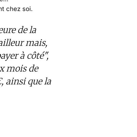
t chez soi.
ure de la
ailleur mais,
payer à côté",
ix mois de
 ainsi que la
somme.