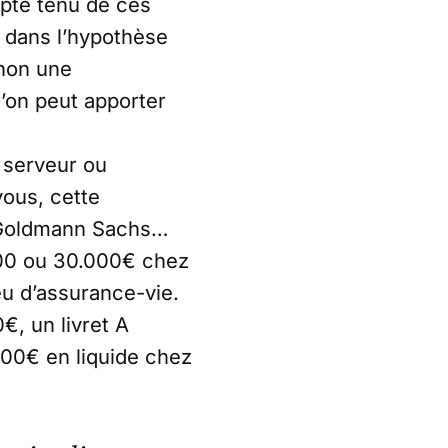
mpte tenu de ces
r dans l’hypothèse
 non une
’on peut apporter
 serveur ou
ous, cette
z Goldmann Sachs…
.000 ou 30.000€ chez
peu d’assurance-vie.
€, un livret A
000€ en liquide chez