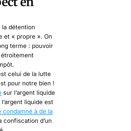
pect en
 la détention
e et « propre ». On
ong terme : pouvoir
r étroitement
mpôt.
t celui de la lutte
st pour notre bien !
n
sur l’argent liquide
’argent liquide est
tre condamné à de la
 confiscation d’un
né…