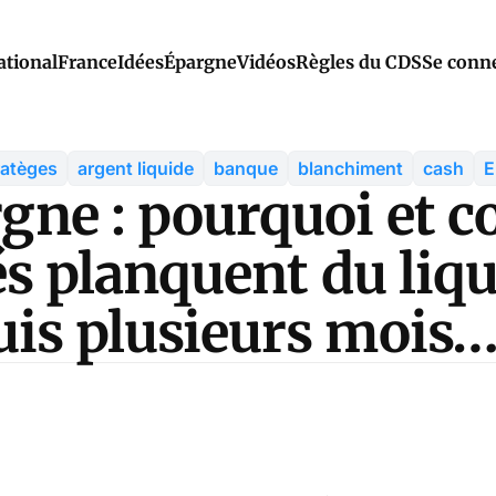
ational
France
Idées
Épargne
Vidéos
Règles du CDS
Se conn
ratèges
argent liquide
banque
blanchiment
cash
E
rgne : pourquoi et
iés planquent du liq
uis plusieurs mois