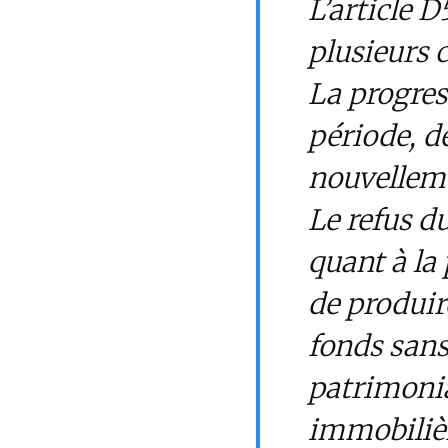
L’article D
plusieurs 
La progres
période, d
nouvelleme
Le refus du
quant à la
de produir
fonds sans
patrimonia
immobili