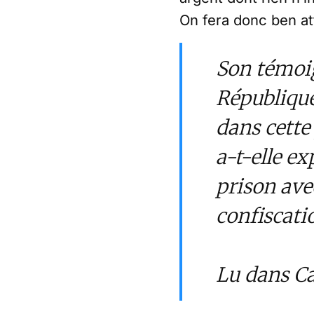
On fera donc ben at
Son témoig
République.
dans cette 
a-t-elle ex
prison ave
confiscat
Lu dans Ca