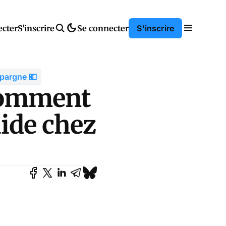
ecter
S'inscrire
Se connecter
S'inscrire
pargne 💶
 comment
uide chez
…