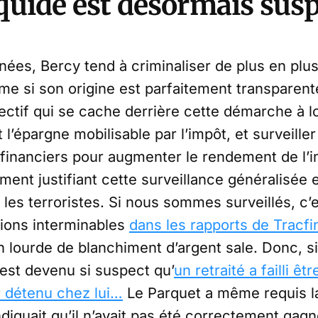
iquide est désormais sus
nées, Bercy tend à criminaliser de plus en plus
ême si son origine est parfaitement transparent
ectif qui se cache derrière cette démarche à l
 l’épargne mobilisable par l’impôt, et surveille
 financiers pour augmenter le rendement de l’i
ment justifiant cette surveillance généralisée es
 les terroristes. Si nous sommes surveillés, c’e
tions interminables
dans les rapports de Tracfi
ourde de blanchiment d’argent sale. Donc, si l
l est devenu si suspect qu’
un retraité a failli ê
r détenu chez lui…
Le Parquet a même requis la
ndiquait qu’il n’avait pas été correctement gag