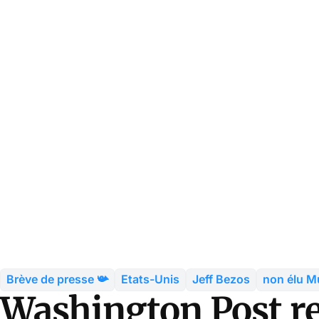
Brève de presse 📯
Etats-Unis
Jeff Bezos
non élu M
Washington Post ref