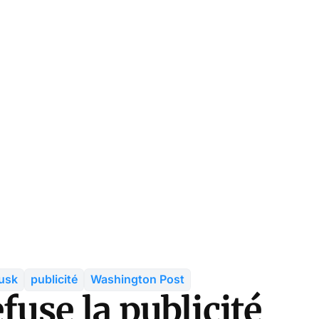
usk
publicité
Washington Post
use la publicité