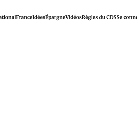
ational
France
Idées
Épargne
Vidéos
Règles du CDS
Se conn