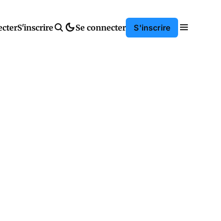
ecter
S'inscrire
Se connecter
S'inscrire