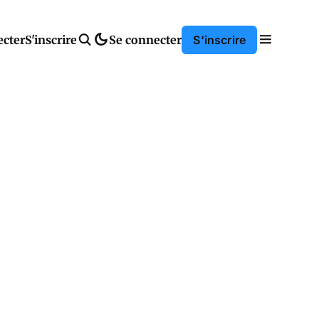
ecter
S'inscrire
Se connecter
S'inscrire