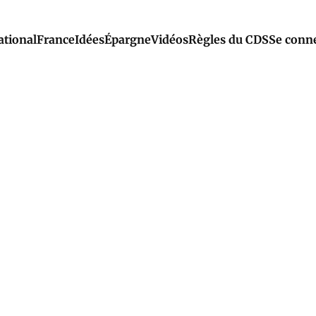
ational
France
Idées
Épargne
Vidéos
Règles du CDS
Se conn