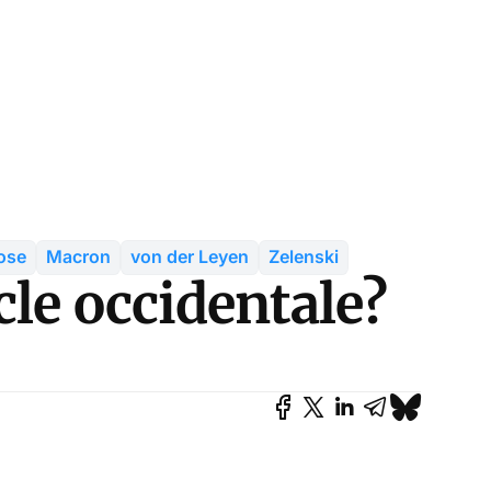
ose
Macron
von der Leyen
Zelenski
cle occidentale?