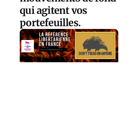
qui agitent vos
portefeuilles.
Pourquoi l’asphyxie
mondiale impose une
stratégie d’épargne «
Barbell » (Guide mis à
jour à télécharger),