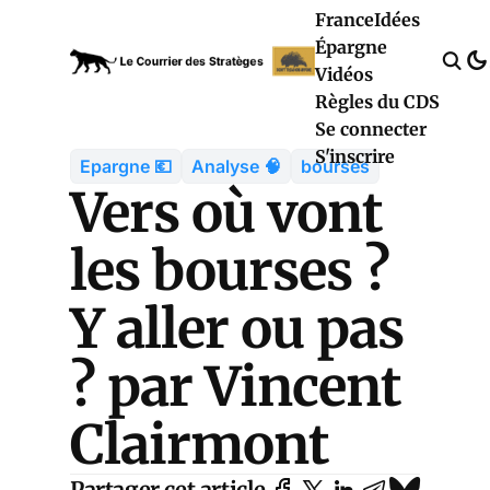
France
Idées
Épargne
Vidéos
Règles du CDS
Se connecter
S'inscrire
Epargne 💶
Analyse 🧠
bourses
Vers où vont
les bourses ?
Y aller ou pas
? par Vincent
Clairmont
Partager cet article