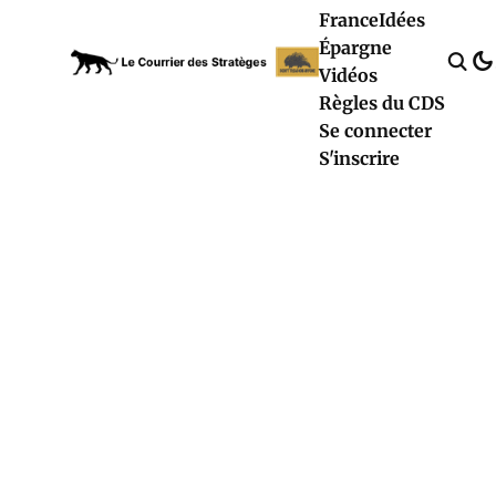
France
Idées
Épargne
Vidéos
Règles du CDS
Se connecter
S'inscrire