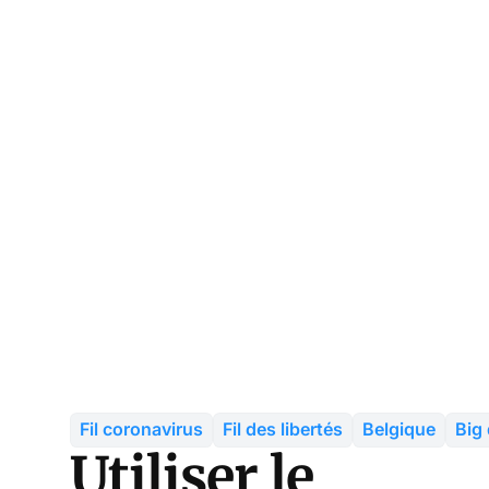
Fil coronavirus
Fil des libertés
Belgique
Big
Utiliser le