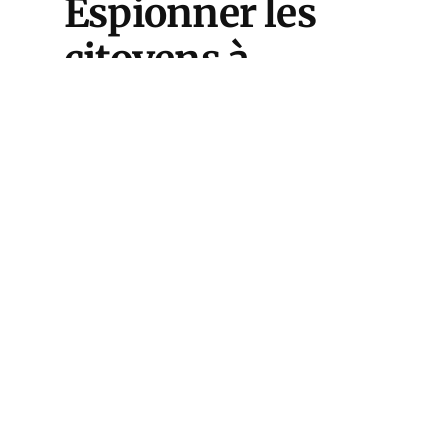
Espionner les
citoyens à
l’heure
d’Internet
La révolution numérique permet
à la surveillance des masses de
changer de dimension. Entre le
bornage des téléphones
portables et la mise sur écoute
d’Internet, sous toutes les
formes possibles et imaginables,
les services spécialisés ne
manquent pas de ressources