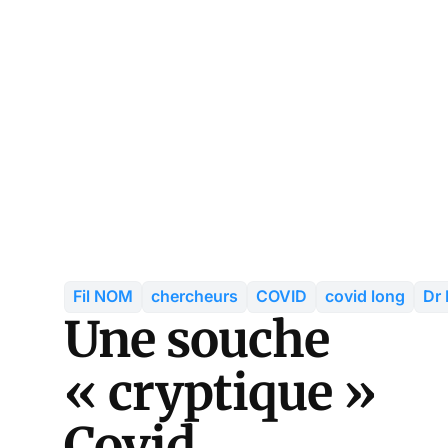
Fil NOM
chercheurs
COVID
covid long
Dr
Une souche
« cryptique »
Covid