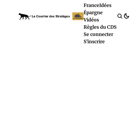
France
Idées
Épargne
Vidéos
Règles du CDS
Se connecter
S'inscrire