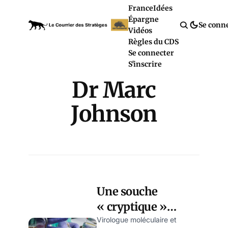
France
Idées
Épargne
Se conn
Vidéos
Règles du CDS
Se connecter
S'inscrire
Dr Marc
Johnson
Une souche
« cryptique »
Covid découverte
Virologue moléculaire et