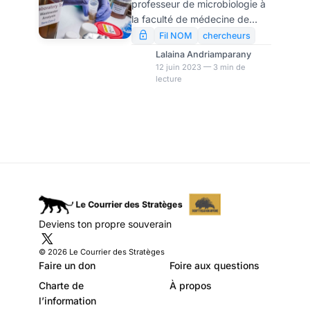
professeur de microbiologie à
dans le centre de
la faculté de médecine de
l’Ohio
l’Université de Missouri, le Dr
Fil NOM
chercheurs
Marc Johnson s’est concentré
Lalaina Andriamparany
dans l’étude du VIH tout au
12 juin 2023 — 3 min de
lecture
long de sa carrière. Au début
de 2020, il a été sollicité par
les responsables de la santé
du Missouri pour diriger un
programme d’échantillonnage
des eaux usées de l’État afin
de suivre les épidémies de
COVID.
Deviens ton propre souverain
© 2026 Le Courrier des Stratèges
Faire un don
Foire aux questions
Charte de
À propos
l’information