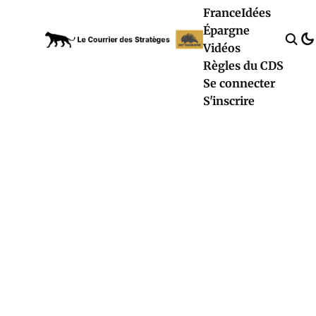
France
Idées
Épargne
Vidéos
Règles du CDS
Se connecter
S'inscrire