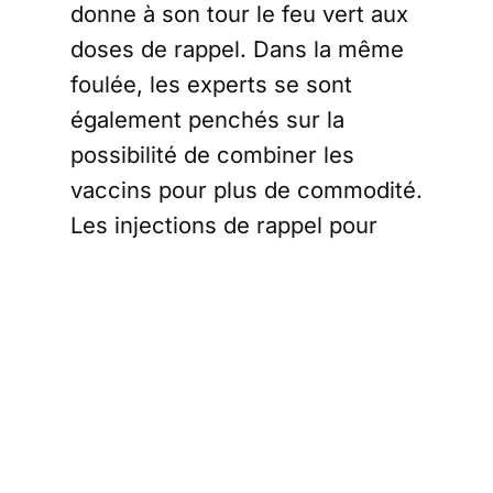
donne à son tour le feu vert aux
doses de rappel. Dans la même
foulée, les experts se sont
également penchés sur la
possibilité de combiner les
vaccins pour plus de commodité.
Les injections de rappel pour
lutter contre le Covid-19 vont
ainsi s’étendre et la campagne
vaccinale pourrait connaître une
nouvelle phase. Pour rappel, la
campagne avait déjà débuté aux
États-Unis depuis le mois
précédent avec le vaccin Pfizer