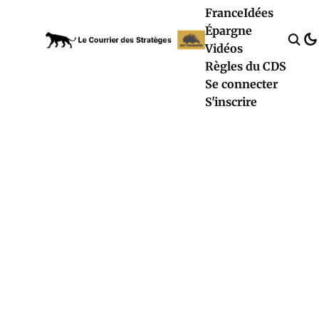
France
Idées
Épargne
Vidéos
Règles du CDS
Se connecter
S'inscrire