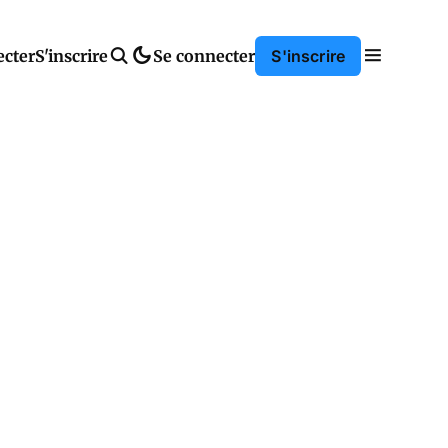
ecter
S'inscrire
Se connecter
S'inscrire