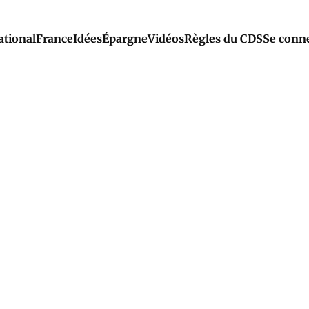
ational
France
Idées
Épargne
Vidéos
Règles du CDS
Se conn