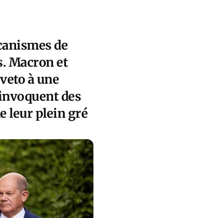
écanismes de
s. Macron et
 veto à une
s invoquent des
e leur plein gré