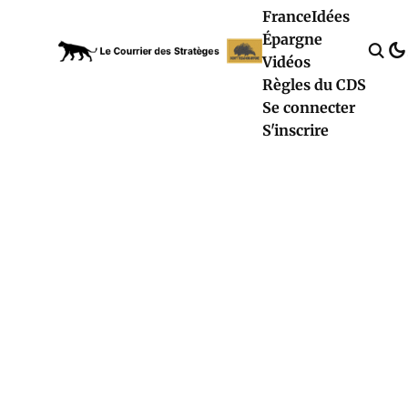
France
Idées
Épargne
Vidéos
Règles du CDS
Se connecter
S'inscrire