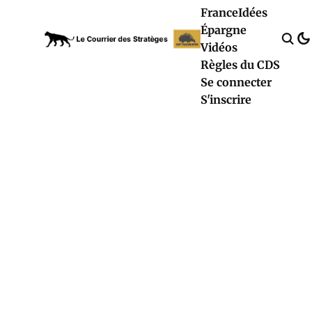
France
Idées
Épargne
Vidéos
Règles du CDS
Se connecter
S'inscrire