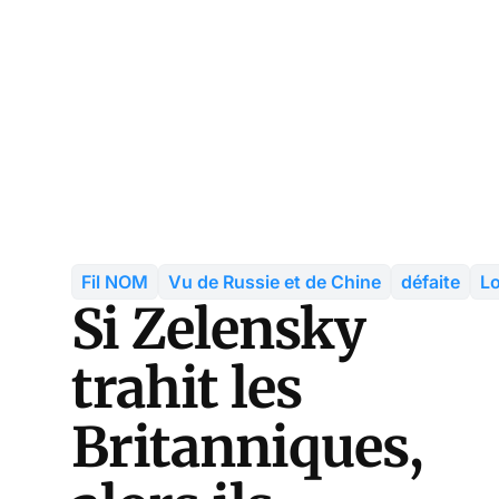
Fil NOM
Vu de Russie et de Chine
défaite
L
Si Zelensky
trahit les
Britanniques,