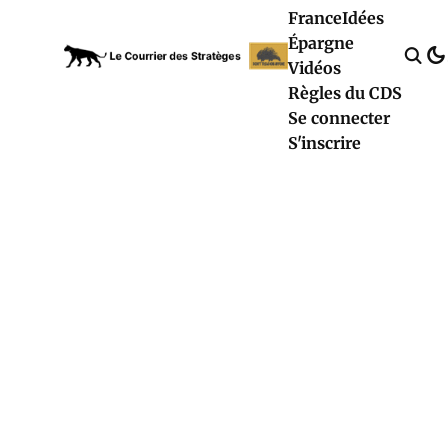
France
Idées
Épargne
Vidéos
Règles du CDS
Se connecter
S'inscrire