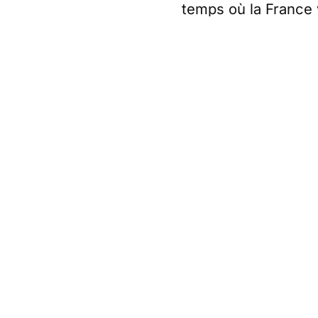
temps où la France 
Sourds. Ni le gouve
journée a enchaîné 