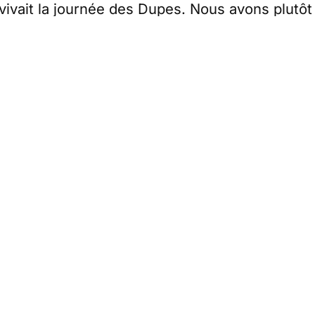
vivait la journée des Dupes. Nous avons plutôt
rnement ni les syndicats n’ont parlé le même l
les nouvelles désagréables.
Cet article est réservé aux abonnés
S'abonner
Vous avez déjà un compte ?
Connectez-vous.