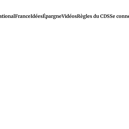
ational
France
Idées
Épargne
Vidéos
Règles du CDS
Se conn