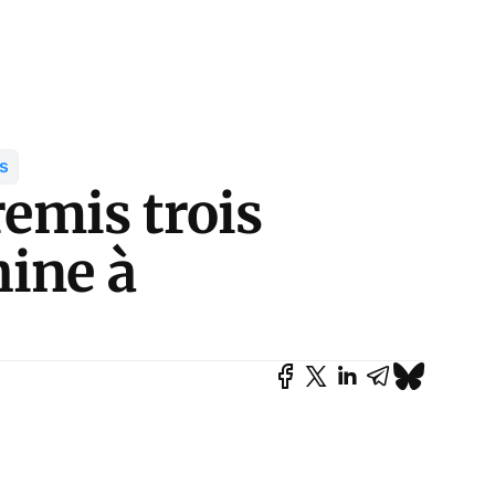
es
remis trois
hine à