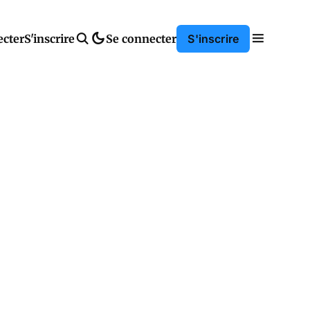
ecter
S'inscrire
Se connecter
S'inscrire