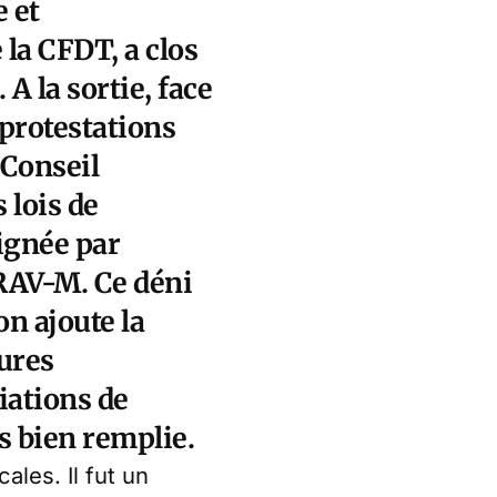
e et
 la CFDT, a clos
A la sortie, face
 protestations
 Conseil
 lois de
signée par
RAV-M. Ce déni
on ajoute la
sures
iations de
s bien remplie.
ales. Il fut un