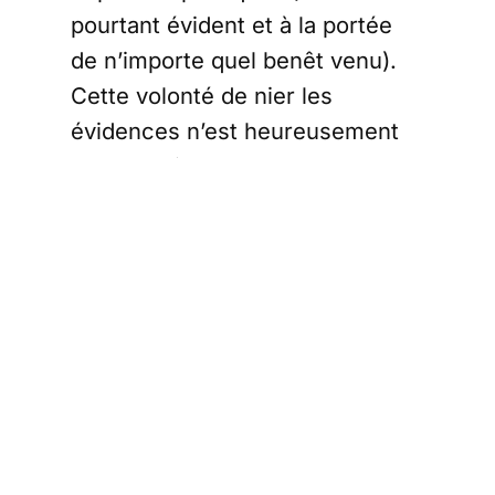
pourtant évident et à la portée
de n’importe quel benêt venu).
Cette volonté de nier les
évidences n’est heureusement
plus de mise.
Plus personne,
dans l’exécutif, ne conteste
qu’une réforme s’impose en
urgence pour diminuer les 14
points de PIB
consacrés aux
revenus de remplacement
versés aux anciens. Toute la
difficulté, dans ce brûlot
explosif, est de passer des
intentions aux actes.