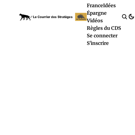
France
Idées
Épargne
Vidéos
Règles du CDS
Se connecter
S'inscrire