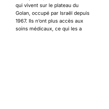
qui vivent sur le plateau du
Golan, occupé par Israël depuis
1967. Ils n’ont plus accès aux
soins médicaux, ce qui les a
obligé à partir de leur terre.
Les malades
syriens du Golan
pris au piège
Dans le paisible village d’al-Rafid,
au sud de Quneitra, Hudhayfa al-
Ghouri, 12 ans, grandissait
entouré des oliveraies et des
moutons de son père. Cette vie