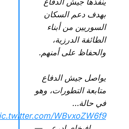
ينفّذها جيش الدفاع
بهدف دعم السكان
السوريين من أبناء
الطائفة الدرزية،
والحفاظ على أمنهم.
يواصل جيش الدفاع
متابعة التطورات، وهو
في حالة…
ic.twitter.com/WBvxoZW6f9
— افيخاي ادرعي