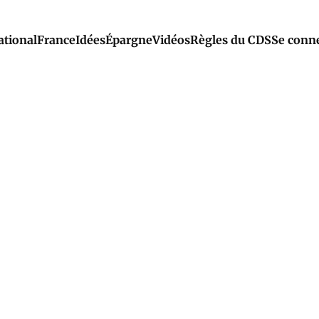
ational
France
Idées
Épargne
Vidéos
Règles du CDS
Se conn