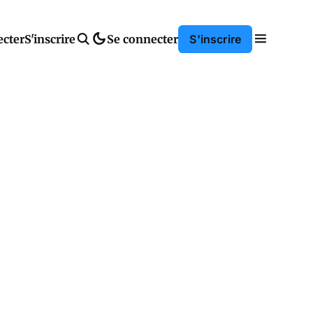
ecter
S'inscrire
Se connecter
S'inscrire