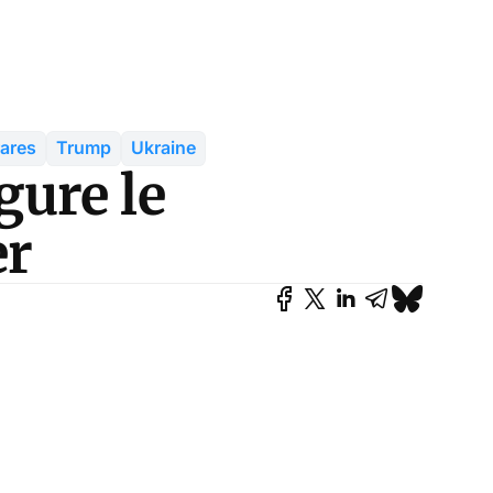
rares
Trump
Ukraine
ure le
er