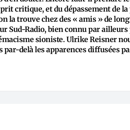
esprit critique, et du dépassement de 
u’on la trouve chez des « amis » de lo
ur Sud-Radio, bien connu par ailleurs
émacisme sioniste. Ulrike Reisner nou
és par-delà les apparences diffusées p
Cet article est réservé aux abonnés
S'abonner