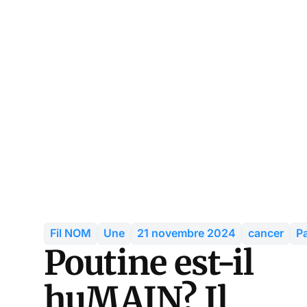
Fil NOM
Une
21 novembre 2024
cancer
P
Poutine est-il
huMAIN? Il