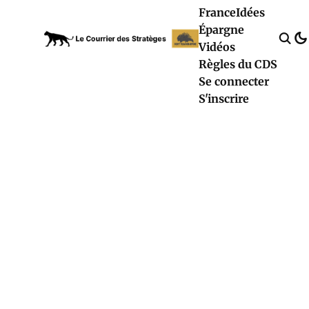
France
Idées
Épargne
Vidéos
Règles du CDS
Se connecter
S'inscrire