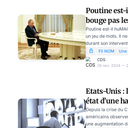
cas auraient échapp
Poutine est-
lumière les conséq
bouge pas l
restrictions sanitai
l’OMS a-t-elle auta
son allocuti
Poutine est-il huMAI
un jeu de mots. Il 
novembre!
durant son interven
Insoutenable légère
Fil NOM
Une
allocution du 21 no
CDS
commentaires ont po
26 nov. 2024 — 2
risques que des go
inconscients font cou
planète? Non! une r
Etats-Unis :
toile: regardez, Pou
état d’une h
(les mains) durant so
des cas de «
Depuis la crise du 
américains observe
une augmentation de