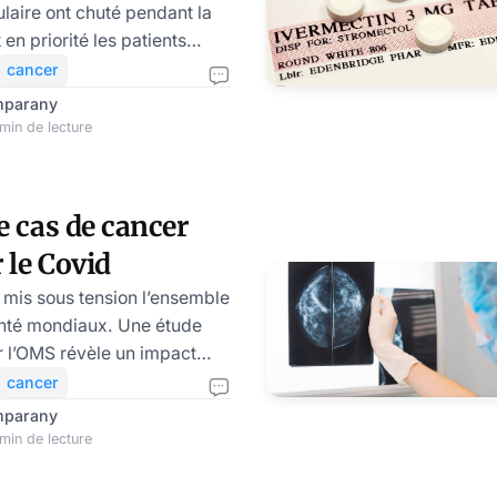
laire ont chuté pendant la
en priorité les patients
. Une nouvelle étude
cancer
e des inquiétudes sur les
mparany
nterroge les choix sanitaires
min de lecture
 La crise de COVID-19 a
des chiffres sur la mortalité.
es sanitaires, elle a
e cas de cancer
t les chaînes de soin,
 le Covid
stics précoces et repoussé
 mis sous tension l’ensemble
nté mondiaux. Une étude
 l’OMS révèle un impact
émie sur le dépistage et le
cancer
r. A cause des
mparany
tards dans le diagnostic et
min de lecture
nt été particulièrement
 d’un quart des nouveaux