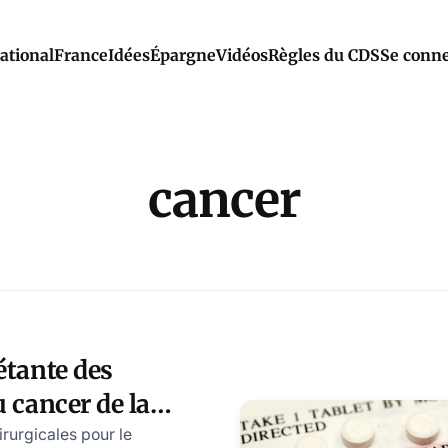
ational
France
Idées
Épargne
Vidéos
Règles du CDS
Se conne
cancer
étante des
u cancer de la
t le COVID
irurgicales pour le