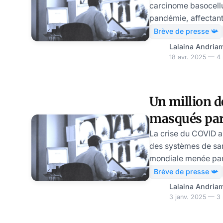
carcinome basocellu
pandémie, affectant 
âgés et comorbides
Brève de presse 📯
autrichienne soulèv
Lalaina Andria
retards de soins et i
18 avr. 2025 — 4 
défendus par l’OMS.
laissé bien plus que 
A cause des politiqu
Un million d
bousculé durablemen
masqués par
fragilisé les diagno
des inte
La crise du COVID a
des systèmes de sa
mondiale menée par
alarmant de la pand
Brève de presse 📯
traitement du cance
Lalaina Andria
confinements, les re
3 janv. 2025 — 3 
les soins de santé o
préoccupants. Près