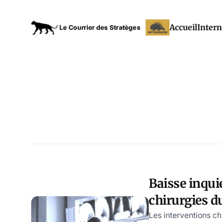
Accueil
Intern
Baisse inqui
chirurgies d
peau pendan
Les interventions ch