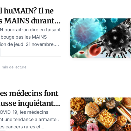
é au diagnostic, mettant en
il huMAIN? Il ne
uences dramatiques des
es MAINS durant
res. Mais alors pourquoi
on du 21
N pourrait-on dire en faisant
ne bouge pas les MAINS
tion de jeudi 21 novembre.
té occidentale! Après son
vembre, croyez-vous que les
rté sur le contenu et les
 min de lecture
uvernants occidentaux
rir à leur société et à la
umeur s’est emparée de la
 les médecins font
tine ne bouge pas du tout
ausse inquiétante
n allocution. Il est cert
 cancers rares »
COVID-19, les médecins
nt une tendance alarmante :
s cancers rares et