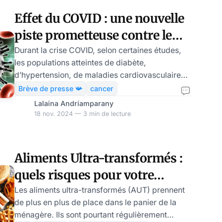
novatrice pourrait conduire à une nouvelle
Effet du COVID : une nouvelle
génération de traitements d’immunothérapie,
piste prometteuse contre le
offrant espoir et perspectives aux millions de
personnes
cancer
Durant la crise COVID, selon certaines études,
les populations atteintes de diabète,
d’hypertension, de maladies cardiovasculaires,
de cancer… étaient particulièrement
Brève de presse 📯
cancer
vulnérables aux complications graves de la
Lalaina Andriamparany
maladie. Pour accélérer la vaccination, selon la
18 nov. 2024 — 3 min de lecture
bureaucratie sanitaire mondiale, les patients
présentant ces pathologies sont reconnus
comme vulnérables au Covid-19. Pourtant une
Aliments Ultra-transformés :
nouvelle étude révèle que le virus SARS-CoV-2
quels risques pour votre
pourrait déclencher des réponses immunitaires
favorisant la lut
santé ? Le point sur la
Les aliments ultra-transformés (AUT) prennent
de plus en plus de place dans le panier de la
question, par Isabelle Hock
ménagère. Ils sont pourtant régulièrement