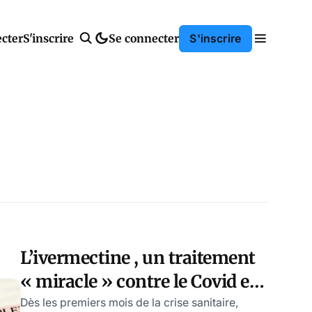
cter
S'inscrire
Se connecter
S'inscrire
L’ivermectine , un traitement
« miracle » contre le Covid et
le cancer ?
Dès les premiers mois de la crise sanitaire,