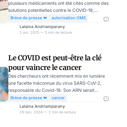
plusieurs médicaments ont été cités comme des
solutions potentielles contre le COVID-19,
notamment l’hydroxychloroquine et
Brève de presse 📯
autorisation OMS
l’ivermectine. Pourtant, ces traitements ont
Lalaina Andriamparany
rapidement été décriés par la bureaucratie
3 avr. 2025 — 5 min de lecture
sanitaire mondiale, qui a vite plaidé pour leur
inefficacité. L’ivermectine, un médicament
approuvé par la Food and Drug Administration
Le COVID est peut-être la clé
(FDA) pour traiter certains vers parasites, est
pour vaincre le cancer
considéré comme un remède miracle. Au début
de la pandémie,
Des chercheurs ont récemment mis en lumière
une facette méconnue du virus SARS-CoV-2,
responsable du Covid-19. Son ARN serait
capable d’activer un type spécifique de cellules
Brève de presse 📯
cancer
immunitaires, baptisées monocytes non
Lalaina Andriamparany
classiques inductibles (I-NCM). Ces I-NCM ont
29 nov. 2024 — 2 min de lecture
la capacité de combattre les cellules malignes
et réduire la taille des tumeurs. Cette approche