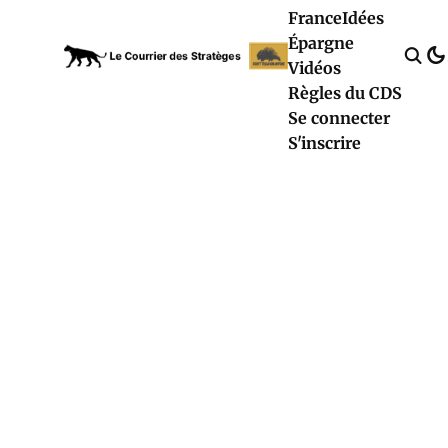
France
Idées
Épargne
Vidéos
Règles du CDS
Se connecter
S'inscrire