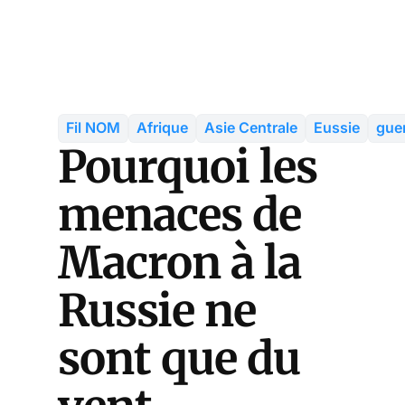
Fil NOM
Afrique
Asie Centrale
Eussie
gue
Pourquoi les
menaces de
Macron à la
Russie ne
sont que du