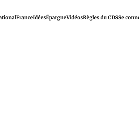
ational
France
Idées
Épargne
Vidéos
Règles du CDS
Se conn