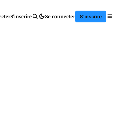
ecter
S'inscrire
Se connecter
S'inscrire