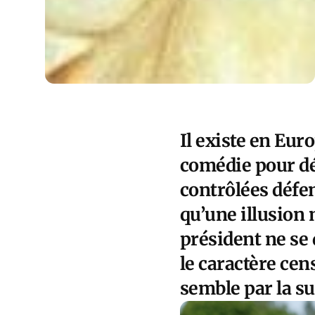
Il existe en Eu
comédie pour dép
contrôlées défe
qu’une illusion
président ne se
le caractère cen
semble par la su