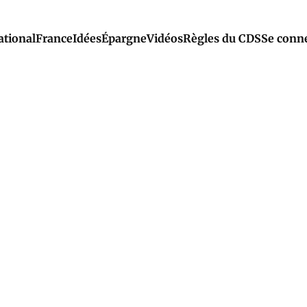
ational
France
Idées
Épargne
Vidéos
Règles du CDS
Se conn