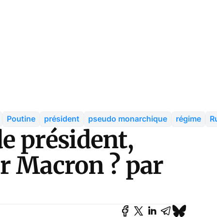
Poutine
président
pseudo monarchique
régime
R
e président,
r Macron ? par