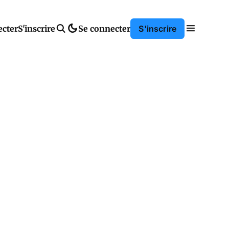
ecter
S'inscrire
Se connecter
S'inscrire