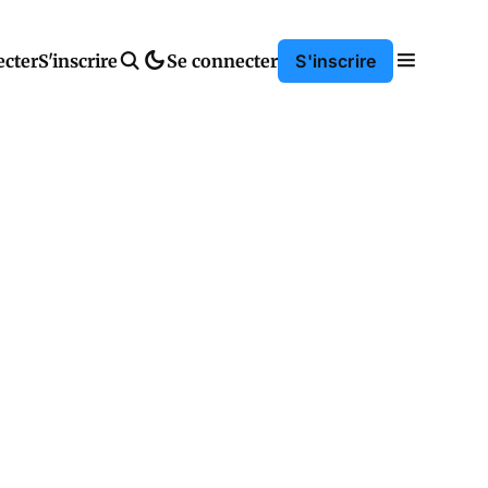
ecter
S'inscrire
Se connecter
S'inscrire