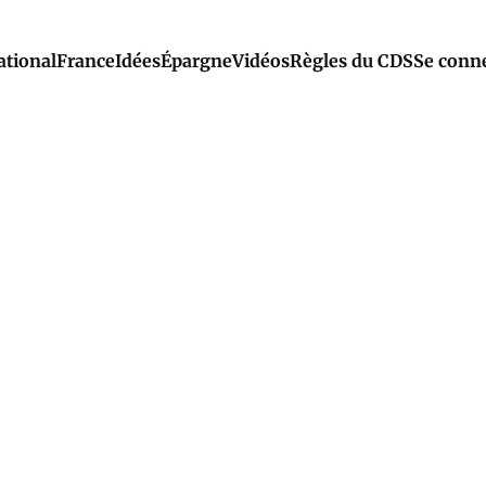
ational
France
Idées
Épargne
Vidéos
Règles du CDS
Se conn