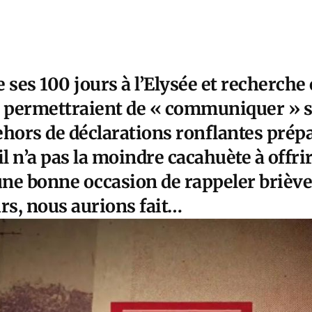
te ses 100 jours à l’Elysée et recherch
i permettraient de « communiquer » su
ehors de déclarations ronflantes prép
il n’a pas la moindre cacahuète à offrir
 une bonne occasion de rappeler brièv
rs, nous aurions fait…