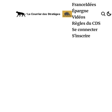
France
Idées
Épargne
Vidéos
Règles du CDS
Se connecter
S'inscrire