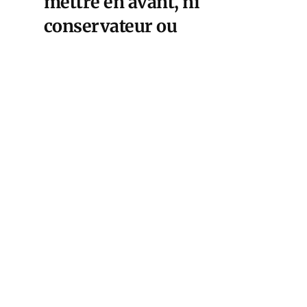
mettre en avant, ni
conservateur ou
révolutionnaire mais un
rassemblement de
bâtisseurs, pour la
reconstruction du pays.