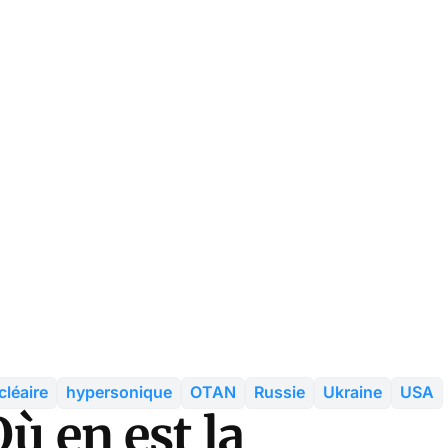
cléaire
hypersonique
OTAN
Russie
Ukraine
USA
ù en est la