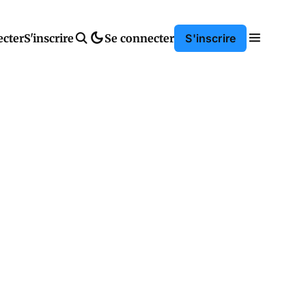
ecter
S'inscrire
Se connecter
S'inscrire