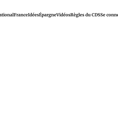
ational
France
Idées
Épargne
Vidéos
Règles du CDS
Se conn