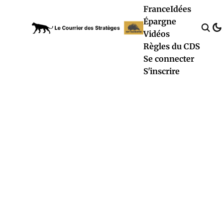
France
Idées
Épargne
Vidéos
Règles du CDS
Se connecter
S'inscrire