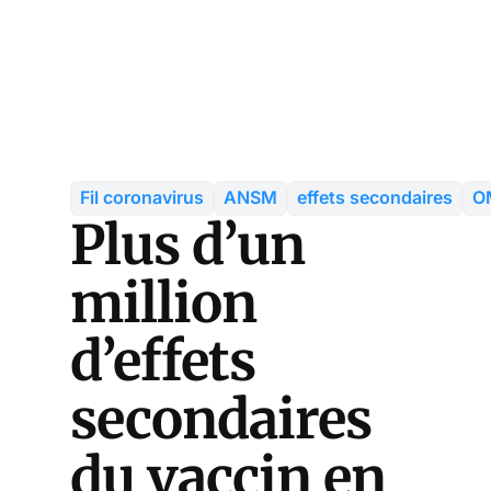
Fil coronavirus
ANSM
effets secondaires
O
Plus d’un
million
d’effets
secondaires
du vaccin en