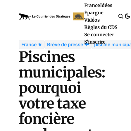
France
Idées
Épargne
Vidéos
Règles du CDS
Se connecter
S'inscrire
France ⚜️
Brève de presse 📯
piscine municip
Piscines
municipales:
pourquoi
votre taxe
foncière