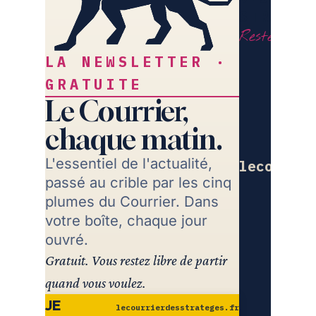
STRATÈG
Restez libr
LA NEWSLETTER ·
GRATUITE
Le Courrier,
chaque matin.
L'essentiel de l'actualité,
lecourrie
passé au crible par les cinq
Re
plumes du Courrier. Dans
votre boîte, chaque jour
ouvré.
Gratuit. Vous restez libre de partir
quand vous voulez.
JE
lecourrierdesstrateges.fr