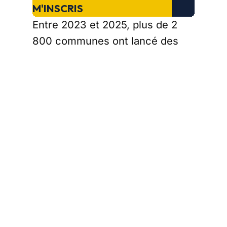
M'INSCRIS
Entre 2023 et 2025, plus de 2
800 communes ont lancé des
chantiers aquatiques pour 4,2
milliards d'euros au total. La note
arrive cet été dans les avis de
taxe foncière : jusqu'à 320 euros
supplémentaires par foyer, une
ligne budgétaire imposée sans
référendum, sans consultation,
et surtout sans alternative
proposée au contribuable.
LE
COURRI