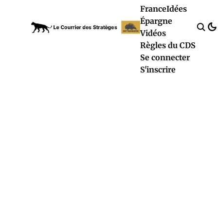
France
Idées
Épargne
Vidéos
Règles du CDS
Se connecter
S'inscrire