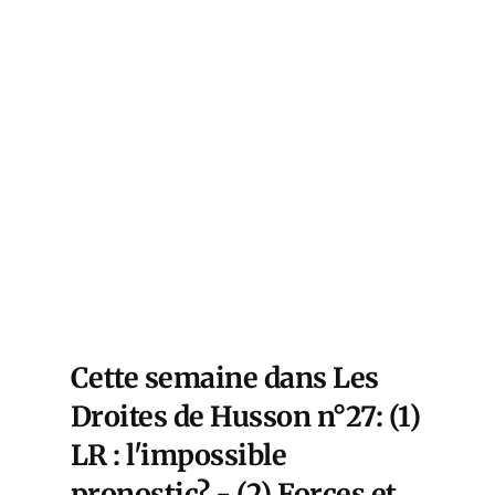
68,
ation
en au
de
Cette semaine dans Les
Droites de Husson n°27: (1)
LR : l'impossible
pronostic? - (2) Forces et