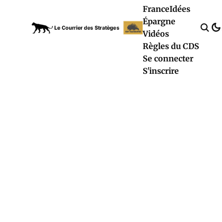
France
Idées
Épargne
Vidéos
Règles du CDS
Se connecter
S'inscrire