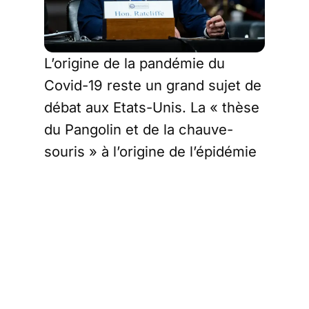
L’origine de la pandémie du
Covid-19 reste un grand sujet de
débat aux Etats-Unis. La « thèse
du Pangolin et de la chauve-
souris » à l’origine de l’épidémie
de Covid a fait long feu, grâce au
Dr Anthony Fauci, ancien
conseiller du président Biden sur
la gestion du Covid. Les résultats
des enquêtes antérieures ne
permettent pas de statuer si le
coronavirus est apparu