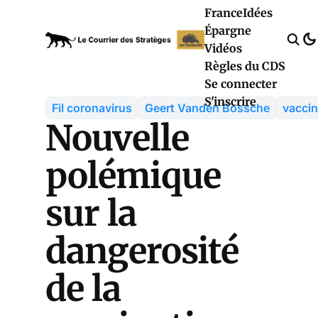
France
Idées
Épargne
Vidéos
Règles du CDS
Se connecter
S'inscrire
Fil coronavirus
Geert Vanden Bossche
vaccin
Nouvelle
polémique
sur la
dangerosité
de la