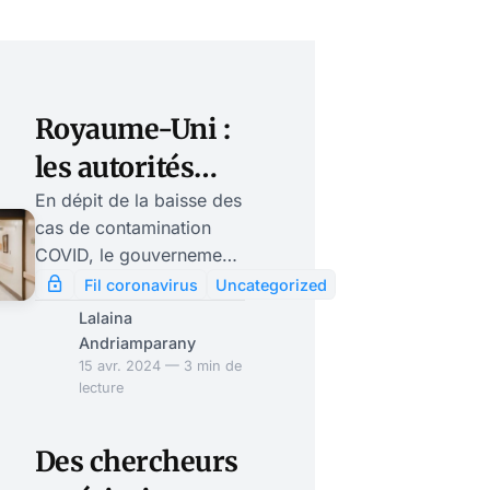
Royaume-Uni :
les autorités
sanitaires
En dépit de la baisse des
cas de contamination
poussent les
COVID, le gouvernement
groupes
britannique a annoncé
Fil coronavirus
Uncategorized
que la campagne de
vulnérables à la
Lalaina
vaccination continue. À
Andriamparany
vaccination
partir de ce lundi, les
15 avr. 2024 — 3 min de
lecture
personnes de plus de 75
ans et celles souffrant de
certains problèmes de
Des chercheurs
santé sous-jacents