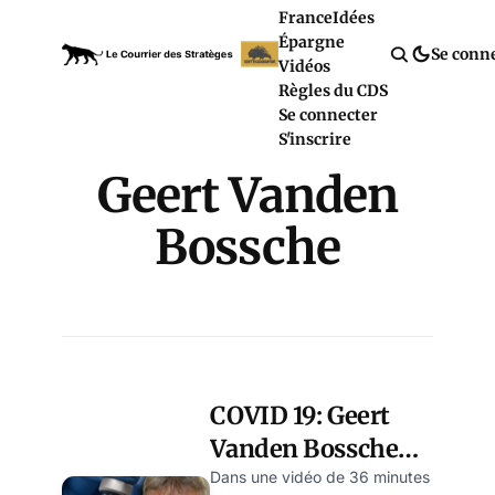
France
Idées
Épargne
Se conn
Vidéos
Règles du CDS
Se connecter
S'inscrire
Geert Vanden
Bossche
COVID 19: Geert
Vanden Bossche
pousse un cri
Dans une vidéo de 36 minutes