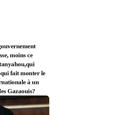
u gouvernement
sse, moins ce
Netanyahou,qui
qui fait monter le
rnationale à un
 des Gazaouis?