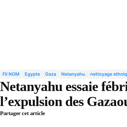
Fil NOM
Egypte
Gaza
Netanyahu
nettoyage ethni
Netanyahu essaie fébr
l’expulsion des Gazaou
Partager cet article