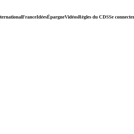
ternational
France
Idées
Épargne
Vidéos
Règles du CDS
Se connecte