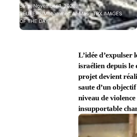
Strip, November 1, 2023.
REUTERS/Mohammed Al-Masri TPX IMAGES
OF THE DAY
L’idée d’expulser 
israélien depuis le
projet devient réa
saute d’un objectif
niveau de violence
insupportable chan