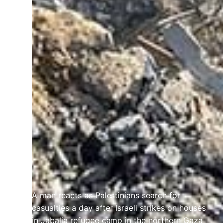
A man reacts as Palestinians search for
casualties a day after Israeli strikes on houses
in Jabalia refugee camp in the northern Gaza