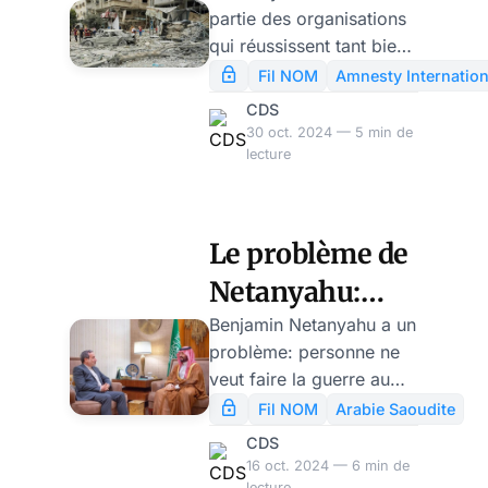
partie des organisations
qu’Amnesty
qui réussissent tant bien
International a
que mal, à maintenir une
Fil NOM
Amnesty Internation
présence à Gaza – et
vu à Gaza
CDS
témoignent. Quelques
30 oct. 2024 — 5 min de
extraits significatifs pour
lecture
contribuer à la
compréhension d’une
politique israélienne
Le problème de
tiraillée entre des
Netanyahu:
aspirations
contradictoires – mais
sauf lui,
Benjamin Netanyahu a un
toutes mortelles pour les
problème: personne ne
personne n’a
Palestiniens de ce
veut faire la guerre au
envie d’une
minuscule territoire si
Proche-Orient à part lui.
Fil NOM
Arabie Saoudite
densément peuplé.
Pour se faire la guerre, il
guerre d’Israël
CDS
faut être deux ou plus.
16 oct. 2024 — 6 min de
avec l’Iran
Mais comme l’analyse
lecture