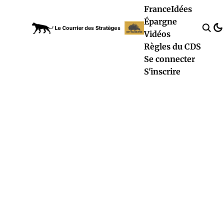
France
Idées
Épargne
Vidéos
Règles du CDS
Se connecter
S'inscrire