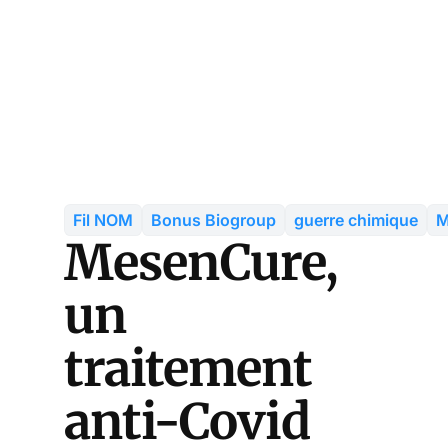
Fil NOM
Bonus Biogroup
guerre chimique
M
MesenCure,
un
traitement
anti-Covid