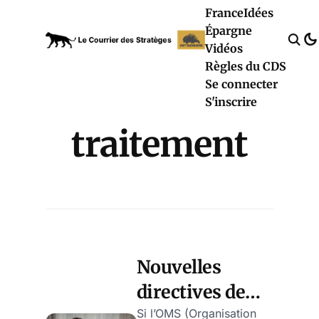
France
Idées
Épargne
Vidéos
Règles du CDS
Se connecter
S'inscrire
traitement
Nouvelles
directives de
l’OMS sur les
Si l’OMS (Organisation