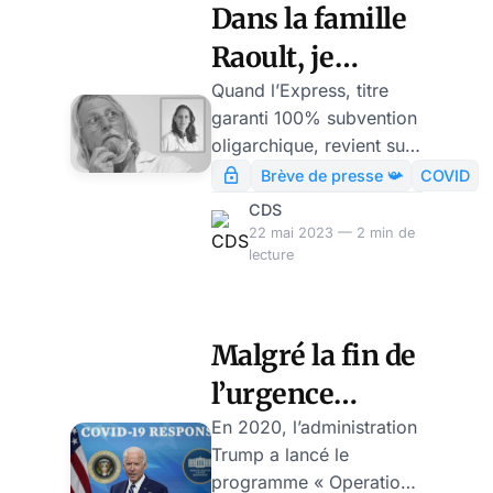
également être utilisé en
Dans la famille
cas de guerre chimique.
Raoult, je
demande qu’ils
Quand l’Express, titre
garanti 100% subvention
nous lâchent la
oligarchique, revient sur
grappe ! par
le « cas Raoult », ce n’est
Brève de presse 📯
COVID
bien sûr pas pour
Modeste
CDS
demander en vue de
22 mai 2023 — 2 min de
Schwartz
quelle mission le
lecture
mondialiste Sarkozy
avait mis le pied à l’étrier
à ce « grand scientifique
Malgré la fin de
», mais pour s’ouvrir aux
l’urgence
déblatérations indignes
de… la fille Raoult.
nationale,
En 2020, l’administration
Trump a lancé le
Biden relance la
programme « Operation