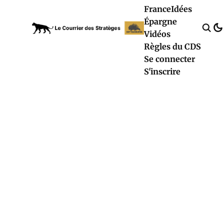
France
Idées
Épargne
Vidéos
Règles du CDS
Se connecter
S'inscrire