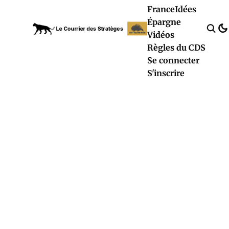
France
Idées
Épargne
Vidéos
Règles du CDS
Se connecter
S'inscrire