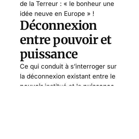
de la Terreur : « le bonheur une
idée neuve en Europe » !
Déconnexion
entre pouvoir et
puissance
Ce qui conduit à s’interroger sur
la déconnexion existant entre le
pouvoir
institué et la
puissance
instituante. En un temps où une
mutation de fond s’opérait dans
la société française, Joseph de
Maistre notait, dans
Bienfaits de
la révolution française,
avec la