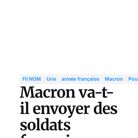
Fil NOM
Une
armée française
Macron
Pou
Macron va-t-
il envoyer des
soldats