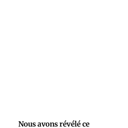
s ,
 les
 du
s
-
jpg)
Nous avons révélé ce