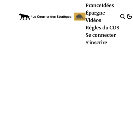
France
Idées
Épargne
Vidéos
Règles du CDS
Se connecter
S'inscrire