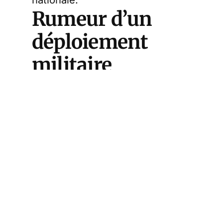
Rumeur d’un
déploiement
militaire
La discussion porte sur une
rumeur concernant le
déploiement potentiel de 12 000
soldats franco-britanniques en
Ukraine avant mai. Eric,
Jacques, DENECE et edouard
débattent de la crédibilité de
cette information et des
motivations d’Emmanuel Macron.